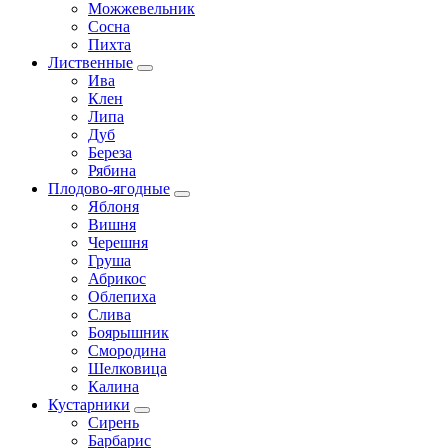
Можжевельник
Сосна
Пихта
Лиственные
Ива
Клен
Липа
Дуб
Береза
Рябина
Плодово-ягодные
Яблоня
Вишня
Черешня
Груша
Абрикос
Облепиха
Слива
Боярышник
Смородина
Шелковица
Калина
Кустарники
Сирень
Барбарис