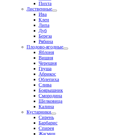
Пихта
Лиственные
Ива
Клен
Липа
Дуб
Береза
Рябина
Плодово-ягодные
Яблоня
Вишня
Черешня
Груша
Абрикос
Облепиха
Слива
Боярышник
Смородина
Шелковица
Калина
Кустарники
Сирень
Барбарис
Спирея
Жасмин