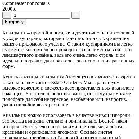
Cotoneaster horizontalis
2000р.
В корзину
Кизильник – простой в посадке и достаточно неприхотливый
в уходе кустарник, который станет достойным украшением
вашего придомового участка. С таким кустарником вы легко
сможете самостоятельно проводить эксперименты в области
ландшафтного дизайна, ведь его очень легко стричь, и он
идеально подходит для практического исполнения различных
форм.
Купить саженцы кизильника блестящего вы можете, оформив
заказ на нашем сайте «Estate Garden». Мы гарантируем
высокое качество и свежесть всех представленных в каталоге
саженцев. У нас очень большой выбор, поэтому вы сможете
подобрать для себя интересное, необычное или, напротив, –
давно полюбившееся растение.
Кизильник можно использовать в качестве живой изгороди –
это всегда выглядит стильно и оригинально. Весной такая
изгородь будет усеяна небольшими цветочками, а летом –
красными и оранжевыми ягодками. Осенью листья
кизильника приобретают багровый и огненно-красный