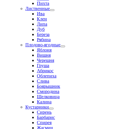
Пихта
Лиственные
Ива
Клен
Липа
Дуб
Береза
Рябина
Плодово-ягодные
Яблоня
Вишня
Черешня
Груша
Абрикос
Облепиха
Слива
Боярышник
Смородина
Шелковица
Калина
Кустарники
Сирень
Барбарис
Спирея
Жасмин