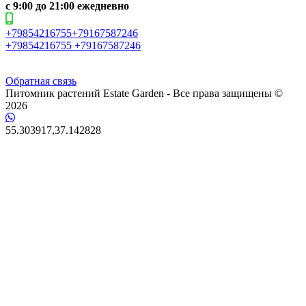
c 9:00 до 21:00 ежедневно
+79854216755+79167587246
+79854216755 +79167587246
Обратная связь
Питомник растений Estate Garden - Все права защищены ©
2026
55.303917,37.142828