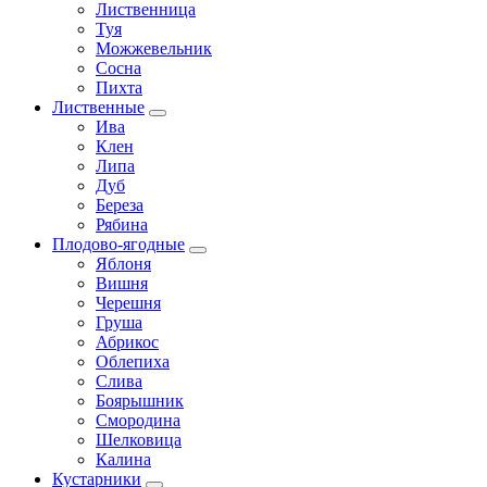
Лиственница
Туя
Можжевельник
Сосна
Пихта
Лиственные
Ива
Клен
Липа
Дуб
Береза
Рябина
Плодово-ягодные
Яблоня
Вишня
Черешня
Груша
Абрикос
Облепиха
Слива
Боярышник
Смородина
Шелковица
Калина
Кустарники