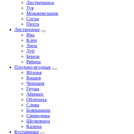
Лиственница
Туя
Можжевельник
Сосна
Пихта
Лиственные
Ива
Клен
Липа
Дуб
Береза
Рябина
Плодово-ягодные
Яблоня
Вишня
Черешня
Груша
Абрикос
Облепиха
Слива
Боярышник
Смородина
Шелковица
Калина
Кустарники