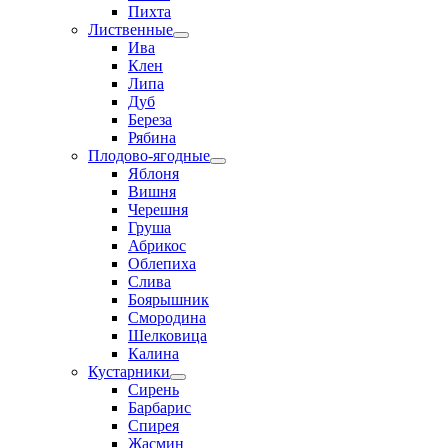
Пихта
Лиственные
Ива
Клен
Липа
Дуб
Береза
Рябина
Плодово-ягодные
Яблоня
Вишня
Черешня
Груша
Абрикос
Облепиха
Слива
Боярышник
Смородина
Шелковица
Калина
Кустарники
Сирень
Барбарис
Спирея
Жасмин