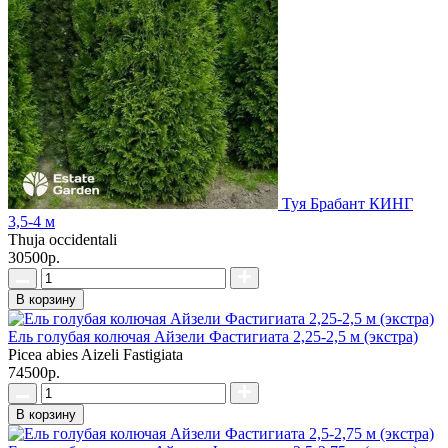
Туя Брабант КИНГ
3,5-4 м
Thuja occidentali
30500р.
В корзину
Ель голубая колючая Айзели Фастигиата 2,25-2,5 м (экстра)
Picea abies Aizeli Fastigiata
74500р.
В корзину