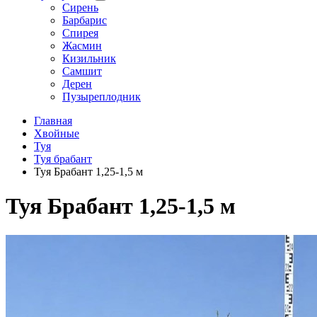
Сирень
Барбарис
Спирея
Жасмин
Кизильник
Самшит
Дерен
Пузыреплодник
Главная
Хвойные
Туя
Туя брабант
Туя Брабант 1,25-1,5 м
Туя Брабант 1,25-1,5 м