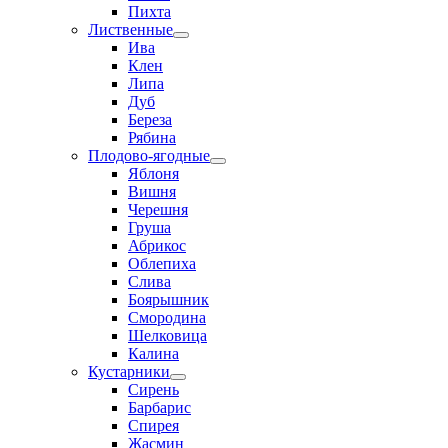
Пихта
Лиственные
Ива
Клен
Липа
Дуб
Береза
Рябина
Плодово-ягодные
Яблоня
Вишня
Черешня
Груша
Абрикос
Облепиха
Слива
Боярышник
Смородина
Шелковица
Калина
Кустарники
Сирень
Барбарис
Спирея
Жасмин