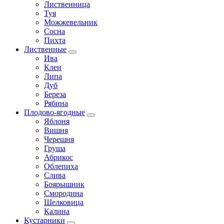
Лиственница
Туя
Можжевельник
Сосна
Пихта
Лиственные
Ива
Клен
Липа
Дуб
Береза
Рябина
Плодово-ягодные
Яблоня
Вишня
Черешня
Груша
Абрикос
Облепиха
Слива
Боярышник
Смородина
Шелковица
Калина
Кустарники